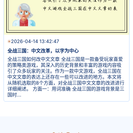
2026-04-14 13:42:47
全战三国：中文改革，以字为中心
全战三国如何改中文文章 全战三国是一款备受玩家喜爱
的策略类游戏，其深入的历史背景和丰富的游戏内容吸
引了众多玩家的关注。作为一款中文游戏，全战三国在
中文文章的表达上还存在一些可以改进的地方。本文将
从随机选取的8个方面，对全战三国中文文章的改进进行
详细阐述。 方面一：用词准确 全战三国的游戏背景是三
国时...