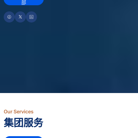
部
加入J9老哥俱乐
部
Our Services
集团服务