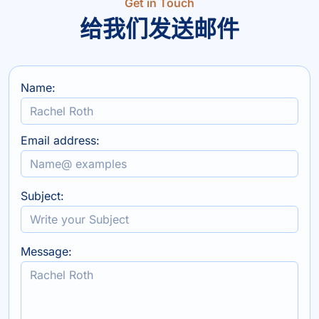
Get in Touch
给我们发送邮件
Name:
Email address:
Subject:
Message: