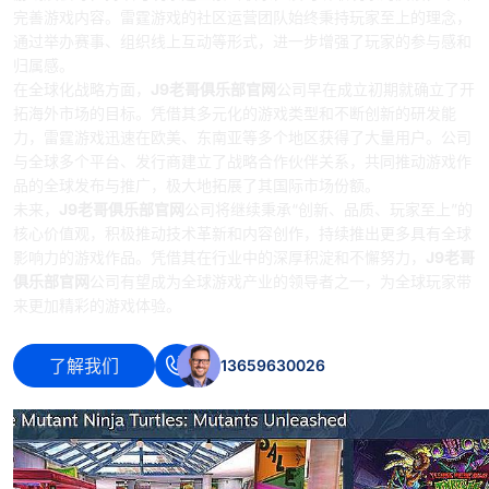
完善游戏内容。雷霆游戏的社区运营团队始终秉持玩家至上的理念，
通过举办赛事、组织线上互动等形式，进一步增强了玩家的参与感和
归属感。
在全球化战略方面，
J9老哥俱乐部官网
公司早在成立初期就确立了开
拓海外市场的目标。凭借其多元化的游戏类型和不断创新的研发能
力，雷霆游戏迅速在欧美、东南亚等多个地区获得了大量用户。公司
与全球多个平台、发行商建立了战略合作伙伴关系，共同推动游戏作
品的全球发布与推广，极大地拓展了其国际市场份额。
未来，
J9老哥俱乐部官网
公司将继续秉承“创新、品质、玩家至上”的
核心价值观，积极推动技术革新和内容创作，持续推出更多具有全球
影响力的游戏作品。凭借其在行业中的深厚积淀和不懈努力，
J9老哥
俱乐部官网
公司有望成为全球游戏产业的领导者之一，为全球玩家带
来更加精彩的游戏体验。
了解我们
13659630026
了解我们