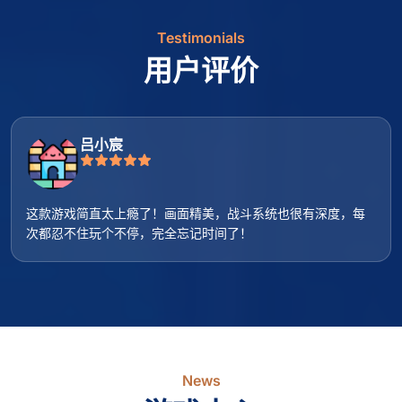
Testimonials
用户评价
通薏冉
！画面精美，战斗系统也很有深度，每
非常喜欢这款游戏的
完全忘记时间了！
貌，探索起来超有趣
让每次体验都不一样
News